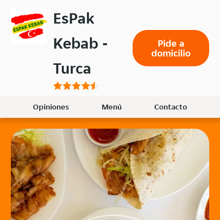
Volver
EsPak
al
menú
Kebab -
Pide a
principal
domicilio
Turca
Opiniones
Menú
Contacto